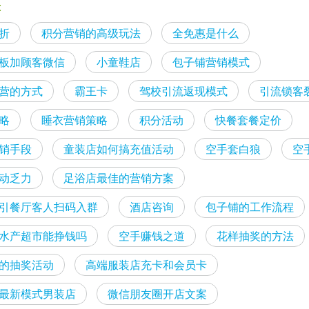
:
折
积分营销的高级玩法
全免惠是什么
板加顾客微信
小童鞋店
包子铺营销模式
营的方式
霸王卡
驾校引流返现模式
引流锁客
略
睡衣营销策略
积分活动
快餐套餐定价
销手段
童装店如何搞充值活动
空手套白狼
空
动乏力
足浴店最佳的营销方案
引餐厅客人扫码入群
酒店咨询
包子铺的工作流程
水产超市能挣钱吗
空手赚钱之道
花样抽奖的方法
的抽奖活动
高端服装店充卡和会员卡
最新模式男装店
微信朋友圈开店文案