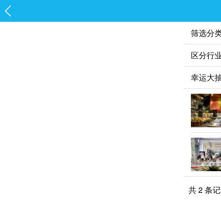
筛选分
区分行
共 2 条