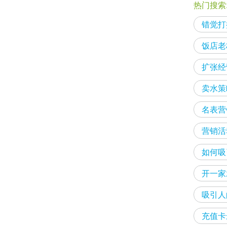
热门搜索
错觉打
饭店老
扩张经
卖水策
名表营
营销活
如何吸
开一家
吸引人
充值卡