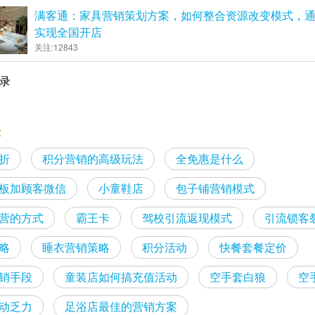
满客通：家具营销策划方案，如何整合资源改变模式，
实现全国开店
关注:12843
记录
:
折
积分营销的高级玩法
全免惠是什么
板加顾客微信
小童鞋店
包子铺营销模式
营的方式
霸王卡
驾校引流返现模式
引流锁客
略
睡衣营销策略
积分活动
快餐套餐定价
销手段
童装店如何搞充值活动
空手套白狼
空
动乏力
足浴店最佳的营销方案