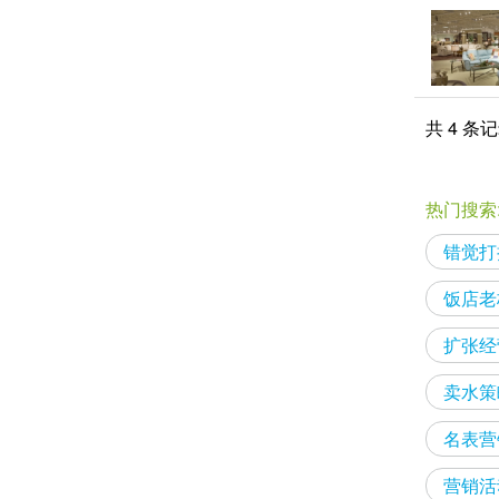
共 4 条
热门搜索
错觉打
饭店老
扩张经
卖水策
名表营
营销活