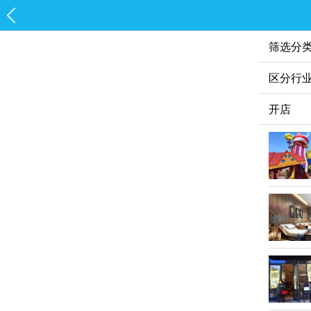
筛选分
区分行