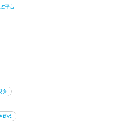
通过平台
裂变
手赚钱