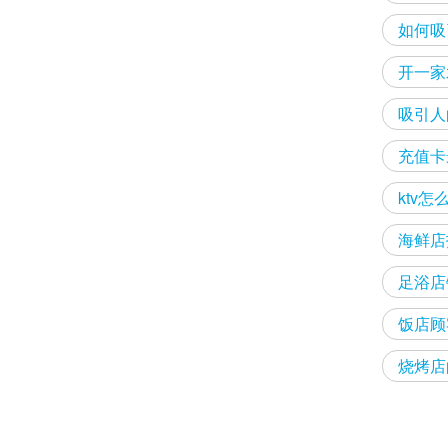
如何吸
开一家
吸引人
充值卡
ktv
海鲜店
足浴店
饭店顾
烧烤店