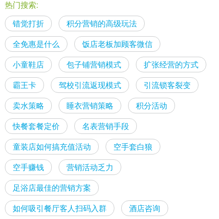
热门搜索:
错觉打折
积分营销的高级玩法
全免惠是什么
饭店老板加顾客微信
小童鞋店
包子铺营销模式
扩张经营的方式
霸王卡
驾校引流返现模式
引流锁客裂变
卖水策略
睡衣营销策略
积分活动
快餐套餐定价
名表营销手段
童装店如何搞充值活动
空手套白狼
空手赚钱
营销活动乏力
足浴店最佳的营销方案
如何吸引餐厅客人扫码入群
酒店咨询