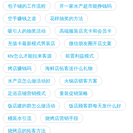
包子铺的工作流程
开一家水产超市能挣钱吗
空手赚钱之道
花样抽奖的方法
吸引人的抽奖活动
高端服装店充卡和会员卡
充值卡最新模式男装店
微信朋友圈开店文案
ktv怎么才能拉来客源
前置利益模式
烤店赚钱吗
海鲜店拓客送什么礼物
水产店怎么做活动好
火锅店锁客方案
足浴店铺营销模式
童装促销策略
饭店建的群怎么做活动
饭店顾客群每天发什么好
桶装水引流
烧烤店营销手段
烧烤店的拓客方法