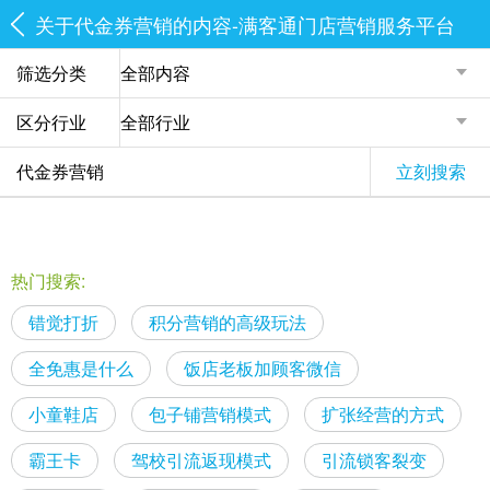
关于代金券营销的内容-满客通门店营销服务平台
筛选分类
区分行业
立刻搜索
热门搜索:
错觉打折
积分营销的高级玩法
全免惠是什么
饭店老板加顾客微信
小童鞋店
包子铺营销模式
扩张经营的方式
霸王卡
驾校引流返现模式
引流锁客裂变