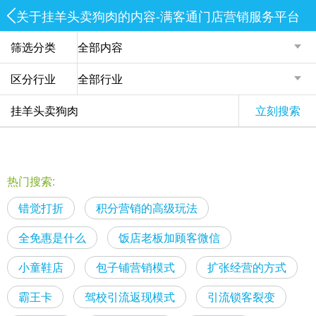
关于挂羊头卖狗肉的内容-满客通门店营销服务平台
筛选分类
区分行业
立刻搜索
热门搜索:
错觉打折
积分营销的高级玩法
全免惠是什么
饭店老板加顾客微信
小童鞋店
包子铺营销模式
扩张经营的方式
霸王卡
驾校引流返现模式
引流锁客裂变