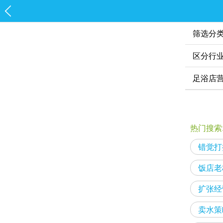
筛选分
区分行
热门搜索
错觉打
饭店老
扩张经
卖水策