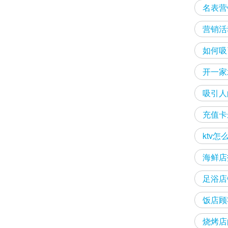
名表营
营销活
如何吸
开一家
吸引人
充值卡
ktv
海鲜店
足浴店
饭店顾
烧烤店