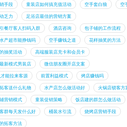
销手段
童装店如何搞充值活动
空手套白狼
空
动乏力
足浴店最佳的营销方案
引餐厅客人扫码入群
酒店咨询
包子铺的工作流程
水产超市能挣钱吗
空手赚钱之道
花样抽奖的方法
的抽奖活动
高端服装店充卡和会员卡
最新模式男装店
微信朋友圈开店文案
怎么才能拉来客源
前置利益模式
烤店赚钱吗
拓客送什么礼物
水产店怎么做活动好
火锅店锁客方
铺营销模式
童装促销策略
饭店建的群怎么做活动
客群每天发什么好
桶装水引流
烧烤店营销手段
的拓客方法