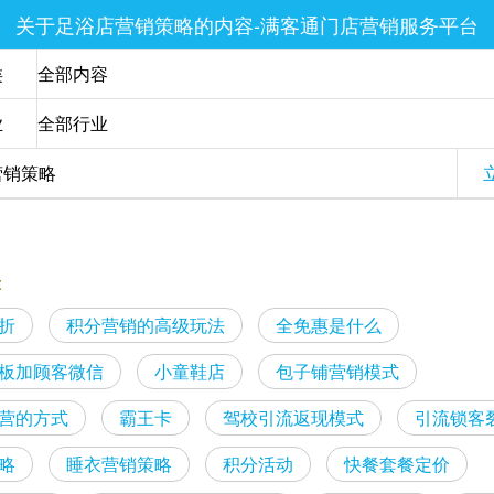
关于足浴店营销策略的内容-满客通门店营销服务平台
类
业
:
折
积分营销的高级玩法
全免惠是什么
板加顾客微信
小童鞋店
包子铺营销模式
营的方式
霸王卡
驾校引流返现模式
引流锁客
略
睡衣营销策略
积分活动
快餐套餐定价