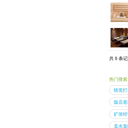
共 5 条
热门搜索
错觉打
饭店老
扩张经
卖水策