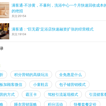
满客通-不涉黄，不暴利，洗浴中心一个月快速回收成本的
的绝招
关注:20154
满客通：“巨无霸”足浴店快速融资扩张的经营模式
关注:19104
记录
:
折
积分营销的高级玩法
全免惠是什么
板加顾客微信
小童鞋店
包子铺营销模式
营的方式
霸王卡
驾校引流返现模式
引流锁客
略
睡衣营销策略
积分活动
快餐套餐定价