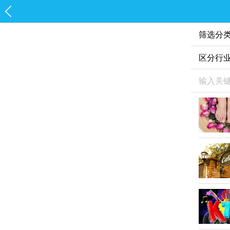
筛选分
区分行