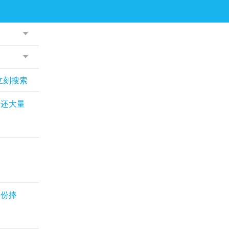
立刻搜索
，还大量
份份捧