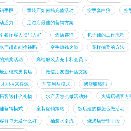
销手段
童装店如何搞充值活动
空手套白狼
空
动乏力
足浴店最佳的营销方案
引餐厅客人扫码入群
酒店咨询
包子铺的工作流程
水产超市能挣钱吗
空手赚钱之道
花样抽奖的方法
的抽奖活动
高端服装店充卡和会员卡
最新模式男装店
微信朋友圈开店文案
怎么才能拉来客源
前置利益模式
烤店赚钱吗
拓客送什么礼物
水产店怎么做活动好
火锅店锁客方
铺营销模式
童装促销策略
饭店建的群怎么做活动
客群每天发什么好
桶装水引流
烧烤店营销手段