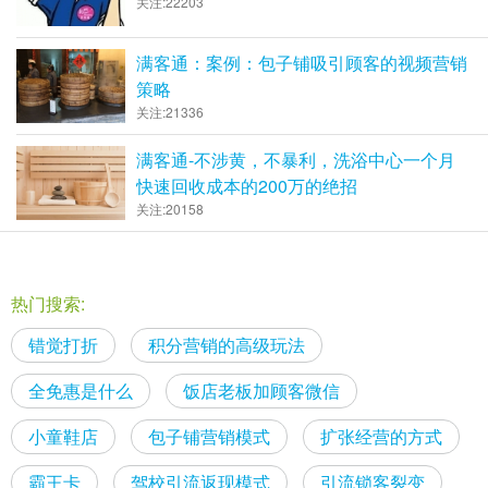
关注:22203
满客通：案例：包子铺吸引顾客的视频营销
策略
关注:21336
满客通-不涉黄，不暴利，洗浴中心一个月
快速回收成本的200万的绝招
关注:20158
热门搜索:
错觉打折
积分营销的高级玩法
全免惠是什么
饭店老板加顾客微信
小童鞋店
包子铺营销模式
扩张经营的方式
霸王卡
驾校引流返现模式
引流锁客裂变