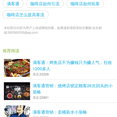
满客通
咖啡店如何引流
咖啡店如何拓客
咖啡店怎么提高客流
本站部分内容为用户上传或网络转载，如果侵权请联系站长删除,站长邮
箱:565560205@qq.com
推荐阅读
满客通：烤鱼店不为赚钱只为赚人气，狂收
1200多人
关注:23226
满客通营销：烧烤店锁定顾客26次回头的小
策略
关注:22861
满客通营销：卖桶装水小策略