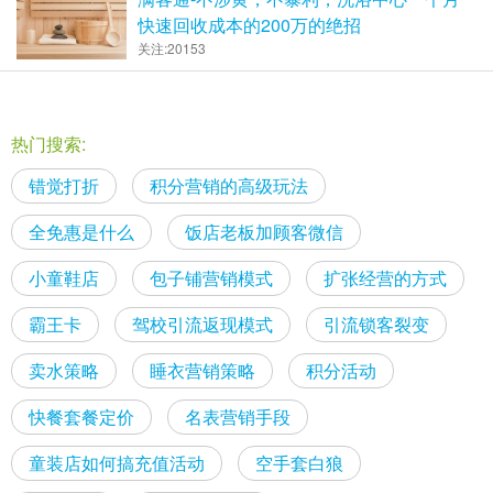
快速回收成本的200万的绝招
关注:20153
热门搜索:
错觉打折
积分营销的高级玩法
全免惠是什么
饭店老板加顾客微信
小童鞋店
包子铺营销模式
扩张经营的方式
霸王卡
驾校引流返现模式
引流锁客裂变
卖水策略
睡衣营销策略
积分活动
快餐套餐定价
名表营销手段
童装店如何搞充值活动
空手套白狼