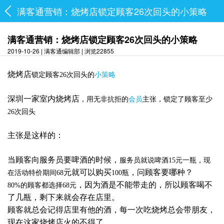
满客通营销：烧烤店锁定顾客26次回头的小策略
满客通营销：烧烤店锁定顾客26次回头的小策略
2019-10-26 | 满客通编辑部 | 浏览22855
烧烤店
锁定顾客
26
次回头的
小策略
深圳
一家室内烧烤店
，用无非抗拒的
会员
主张，锁定了顾客至少
26
次回头
主张是这样的：
当顾客向服务员要啤酒的时候
，
服务员就说啤酒
15
元一瓶
，现
元
就可以购买
，
问顾客要哪
种？
在活动特价期间
68
100
瓶
，因为酒是不能带走的，所以
顾客喝不
8
0%
的顾客都选择
6
8
元
了几瓶
，剩
下来就会
存在店里。
顾客就总会记得店里有他的酒，每
一次
吃
烧烤
总会带朋友，
现在这家
烧烤店火的不得了