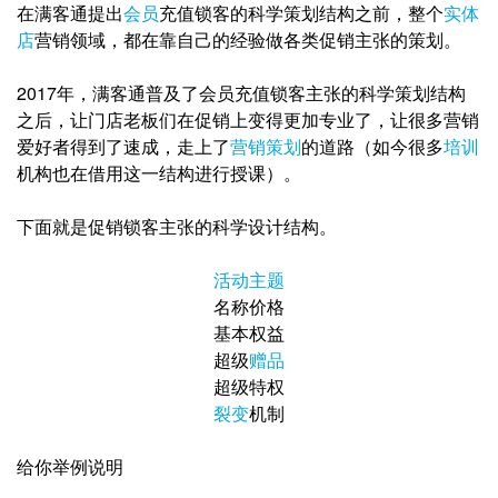
在满客通提出
会员
充值锁客的科学策划结构之前，整个
实体
店
营销领域，都在靠自
己的经验做各类促销主张的策划。
2017年，满客通普及了会员充值锁客主张的科学策划结构
之后，让门店老板们在促
销上变得更加专业了，让很多营销
爱好者得到了速成，走上了
营销策划
的道路（如
今很多
培训
机构也在借用这一结构进行授课）。
下面就是促销锁客主张的科学设计结构。
活动主题
名称价格
基本权益
超级
赠品
超级特权
裂变
机制
给你举例说明