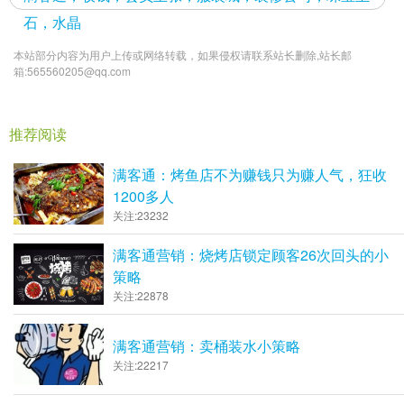
石，水晶
本站部分内容为用户上传或网络转载，如果侵权请联系站长删除,站长邮
箱:565560205@qq.com
推荐阅读
满客通：烤鱼店不为赚钱只为赚人气，狂收
1200多人
关注:23232
满客通营销：烧烤店锁定顾客26次回头的小
策略
关注:22878
满客通营销：卖桶装水小策略
关注:22217