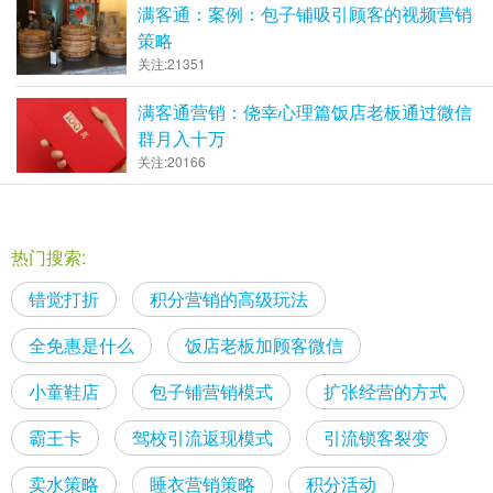
满客通：案例：包子铺吸引顾客的视频营销
策略
关注:21351
满客通营销：侥幸心理篇饭店老板通过微信
群月入十万
关注:20166
热门搜索:
错觉打折
积分营销的高级玩法
全免惠是什么
饭店老板加顾客微信
小童鞋店
包子铺营销模式
扩张经营的方式
霸王卡
驾校引流返现模式
引流锁客裂变
卖水策略
睡衣营销策略
积分活动