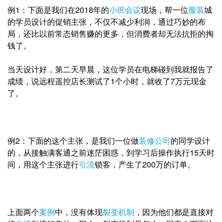
例1：下面是我们在2018年的
小班会议
现场，帮一位
服装
城
的学员设计的促销主张
，不仅不减少利润，通过巧妙的布
局，还比以前常态销售赚的更多，但消费者却无
法抗拒的掏
钱了。
当天设计好，第二天早晨，这位学员在电梯碰到我就报告了
成绩，说远程遥控店
长测试了1个小时，就收了7万元现金
了。
例2：下面的这个主张，是我们一位做
装修公司
的同学设计
的，从接触满客通之前
迷茫困惑，到学习后操作执行15天时
间，用这个主张进行
引流
锁客，产生了200万
的订单。
上面两个
案例
中，没有体现
裂变机制
，因为他们都是直接对