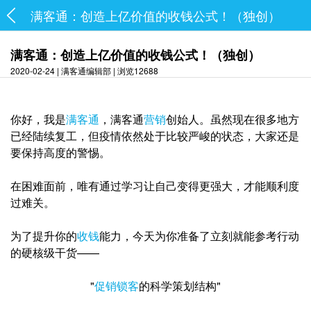
满客通：创造上亿价值的收钱公式！（独创）
满客通：创造上亿价值的收钱公式！（独创）
2020-02-24 | 满客通编辑部 | 浏览12688
你好，我是
满客通
，满客通
营销
创始人。虽然现在很多地方
已经陆续复工，但疫情
依然处于比较严峻的状态，大家还是
要保持高度的警惕。
在困难面前，唯有通过学习让自己变得更强大，才能顺利度
过难关。
为了提升你的
收钱
能力，今天为你准备了立刻就能参考行动
的硬核级干货——
"
促销
锁客
的科学策划结构"