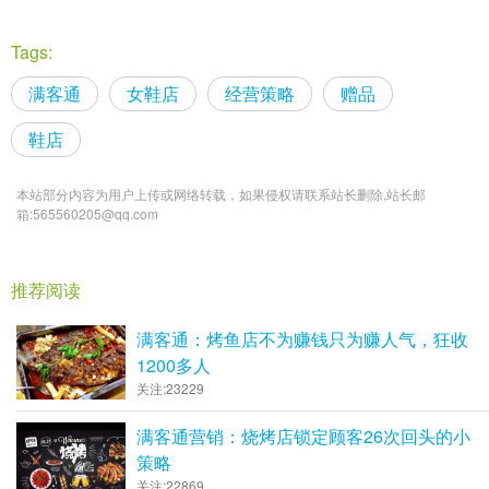
Tags:
满客通
女鞋店
经营策略
赠品
鞋店
本站部分内容为用户上传或网络转载，如果侵权请联系站长删除,站长邮
箱:565560205@qq.com
推荐阅读
满客通：烤鱼店不为赚钱只为赚人气，狂收
1200多人
关注:23229
满客通营销：烧烤店锁定顾客26次回头的小
策略
关注:22869