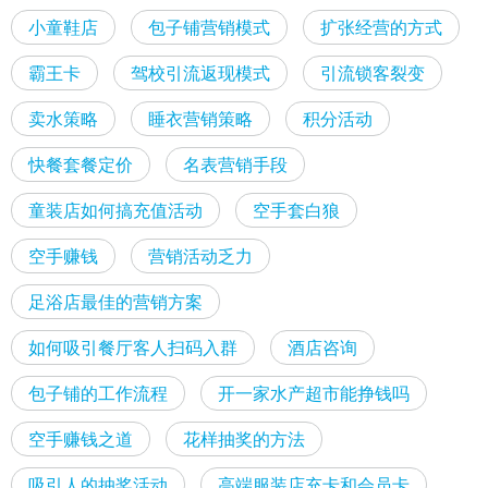
小童鞋店
包子铺营销模式
扩张经营的方式
霸王卡
驾校引流返现模式
引流锁客裂变
卖水策略
睡衣营销策略
积分活动
快餐套餐定价
名表营销手段
童装店如何搞充值活动
空手套白狼
空手赚钱
营销活动乏力
足浴店最佳的营销方案
如何吸引餐厅客人扫码入群
酒店咨询
包子铺的工作流程
开一家水产超市能挣钱吗
空手赚钱之道
花样抽奖的方法
吸引人的抽奖活动
高端服装店充卡和会员卡