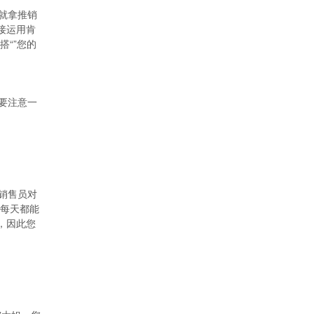
就拿推销
接运用肯
“”您的
要注意一
销售员对
季每天都能
，因此您