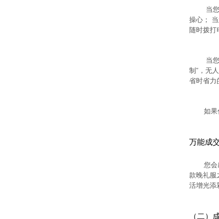
当您
操心； 
随时拨打
当您
制”，无
省时省力
如果
万能成交
您会
款晚礼服
活增光添
（二）