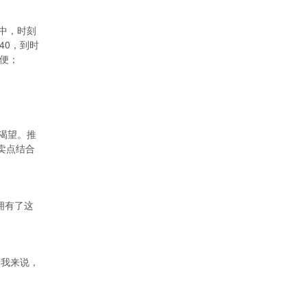
中，时刻
40，到时
便；
渴望。推
卖点结合
拥有了这
于我来说，