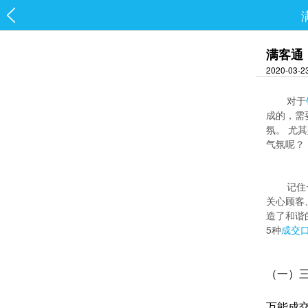
满客通
2020-03-
对于
成的，需
氛。 尤
气氛呢？
记住
关心顾客
造了和谐
5种
成交
（一）
万能成交