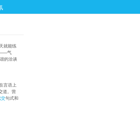
氛
天就能练
——气
谐的洽谈
在言语上
交道。营
成交
句式和