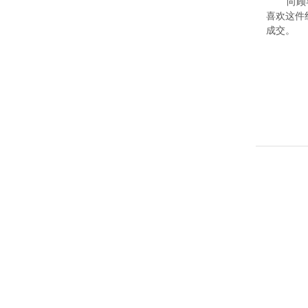
向顾
喜欢这件
成交。