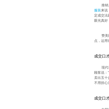
推销
服装
来说
定成交法
眼光真好
赞美
点，运用
成交口
现代
顾客说：
卖出五十
不用担心
成交口