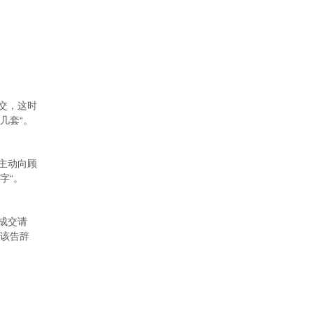
交，这时
几套“。
主动向顾
字“。
成交请
也该告辞