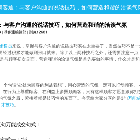
满客通：与客户沟通的说话技巧，如何营造和谐的洽谈气
：与客户沟通的说话技巧，如何营造和谐的洽谈气氛
23 | 满客通编辑部 | 浏览12681
销售员
来说，掌握与客户沟通的说话技巧实在太重要了，当然技巧不是一
要经过积累才能做到张口就来。除了以上两种技巧之外，还需要注意一点
其是与顾客初次见面，营造和谐的洽谈气氛是首先要做的事情，什么才是和
一个句话“处处为顾客的利益着想”，用心营造的气氛一定可以打动顾客。 
、在行为上尊重顾客、在利益上多照顾顾客，只有这样顾客才愿意跟你打
的气氛之后，紧接着就是技巧性的东西了。今天给大家分享的是3句
万能
口才技巧
。
三句万能成交句式：
句式一：“当…… ……”