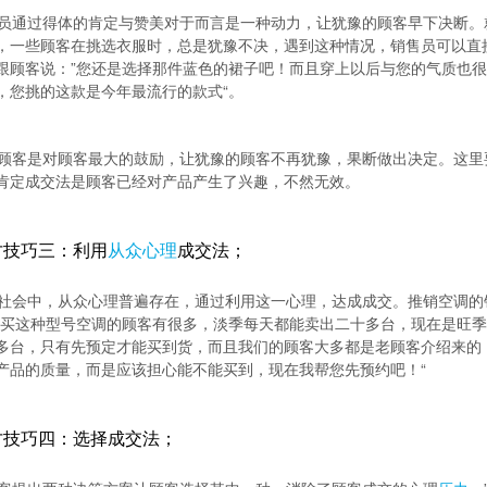
员通过得体的肯定与赞美对于而言是一种动力，让犹豫的顾客早下决断。
，一些顾客在挑选衣服时，总是犹豫不决，遇到这种情况，销售员可以直
跟顾客说：”您还是选择那件蓝色的裙子吧！而且穿上以后与您的气质也很搭
，您挑的这款是今年最流行的款式“。
顾客是对顾客最大的鼓励，让犹豫的顾客不再犹豫，果断做出决定。这里
肯定成交法是顾客已经对产品产生了兴趣，不然无效。
才技巧三：利用
从众心理
成交法；
社会中，从众心理普遍存在，通过利用这一心理，达成成交。推销空调的
”买这种型号空调的顾客有很多，淡季每天都能卖出二十多台，现在是旺
多台，只有先预定才能买到货，而且我们的顾客大多都是老顾客介绍来的
产品的质量，而是应该担心能不能买到，现在我帮您先预约吧！“
才技巧四：选择成交法；