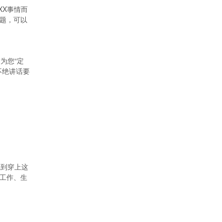
XX事情而
题，可以
为您“定
不绝讲话要
觉到穿上这
工作、生