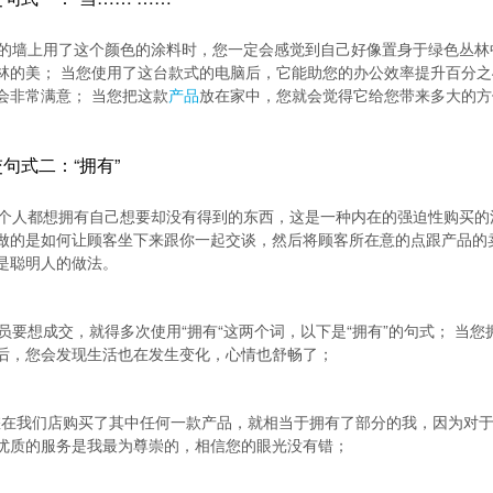
的墙上用了这个颜色的涂料时，您一定会感觉到自己好像置身于绿色丛林
林的美； 当您使用了这台款式的电脑后，它能助您的办公效率提升百分之
会非常满意； 当您把这款
产品
放在家中，您就会觉得它给您带来多大的方
句式二：“拥有”
个人都想拥有自己想要却没有得到的东西，这是一种内在的强迫性购买的
做的是如何让顾客坐下来跟你一起交谈，然后将顾客所在意的点跟产品的
是聪明人的做法。
员要想成交，就得多次使用“拥有“这两个词，以下是“拥有”的句式； 当您
后，您会发现生活也在发生变化，心情也舒畅了；
在我们店购买了其中任何一款产品，就相当于拥有了部分的我，因为对
优质的服务是我最为尊崇的，相信您的眼光没有错；