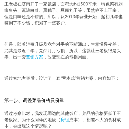
王老板在济南开了一家饭店，面积大约1500平米，特色菜有剁
椒鱼头、瓦罐白菜、熏鸭子、豆腐丸子等，虽然称不上正宗，
但是口味还是不错的。所以，从2013年营业开始，起初几年也
赚到了不少钱，积累了一些客户。
但是，随着消费升级及竞争对手的不断涌出，生意慢慢变差，
尤其是最近半年，竟然月月亏损，所以，这就让王老板很是头
疼。出一套
营销方案
，改变现在的亏损局面。
通过实地考察后，设计了一套“亏本式”营销方案，内容如下：
第一步、调整菜品价格及份量
通过考察比对，我发现周边的其他饭店，菜品的价格要低于王
老板家。为什么同样的地段（
房租
成本）、相差不大的食材成
本，会出现这个情况呢？