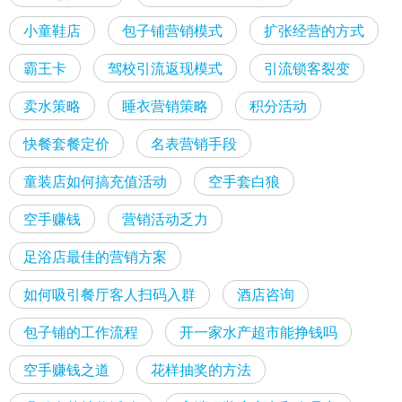
小童鞋店
包子铺营销模式
扩张经营的方式
霸王卡
驾校引流返现模式
引流锁客裂变
卖水策略
睡衣营销策略
积分活动
快餐套餐定价
名表营销手段
童装店如何搞充值活动
空手套白狼
空手赚钱
营销活动乏力
足浴店最佳的营销方案
如何吸引餐厅客人扫码入群
酒店咨询
包子铺的工作流程
开一家水产超市能挣钱吗
空手赚钱之道
花样抽奖的方法