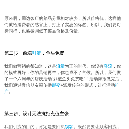
原来啊，周边饭店的菜品分量相对较少，所以价格低，这样他
们就给消费者的感官上，打上了实惠的标签。所以，我们要对
标同行，也略微调低了菜品价格及份量。
第二步、前端
引流
，鱼头免费
我们做营销的都知道，这是
流量
为王的时代。你没有
客流
，你
的模式再好，你的营销再牛，你也成不了气候。所以，我们做
了一个六周年的店庆活动“剁椒鱼头免费吃”！活动海报做完后，
我们通过微信朋友圈传播
裂变
+派发传单的形式，进行活动
推
广
。
第三步、设计无法抗拒充值主张
我们引流的目的，肯定是要回流
锁客
。既然要要让顾客回流，