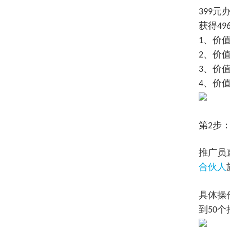
元
399
获得
49
、价
1
、价
2
、价
3
、价
4
第2步
推广员
合伙人
具体操
到
个
50