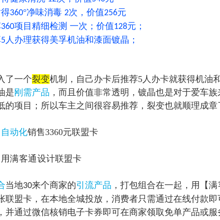
耐得
°净味消毒
次，价值
元
360
2
256
车
项目精细检测 一次；价值
元；
360
128
享
人办理获得美孚机油和漆面镀晶；
5
入了一个
裂变
机制，自己办卡后推荐5人办卡就获得机油
油是
刚需
产品
，而且价值非常透明，镀晶也是对于爱车族
低的项目；所以车主之间很容易推荐，裂变也就顺理成章
：
自动化
销售3360元联盟卡
：用
满客通
设计联盟卡
合
当地
来个商家的
引流产品
，打包组合在一起，用【
满
30
张联盟卡，在本地全城投放，消费者只需通过在线付款即
，并通过微信核销电子卡券即可在商家领取免单产品或服