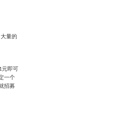
了大量的
元即可
1
定一个
就招募