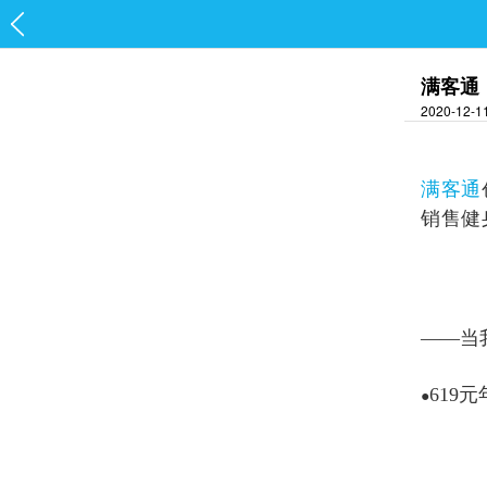
满客通
2020-12-
满客通
销售健
——
当
619
●