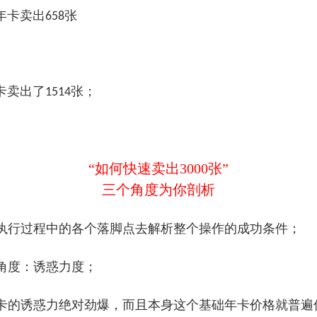
的年卡卖出
张
658
年卡卖出了
张；
1514
“如何快速卖出3000张”
三个角度为你剖析
执行过程中的各个落脚点去解析整个操作的成功条件；
角度：诱惑力度；
卡的诱惑力绝对劲爆，而且本身这个基础年卡价格就普遍