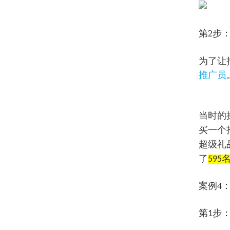
第2步
为了让
推广员
当时的
买一个
超级礼
了
595
案例4
第1步