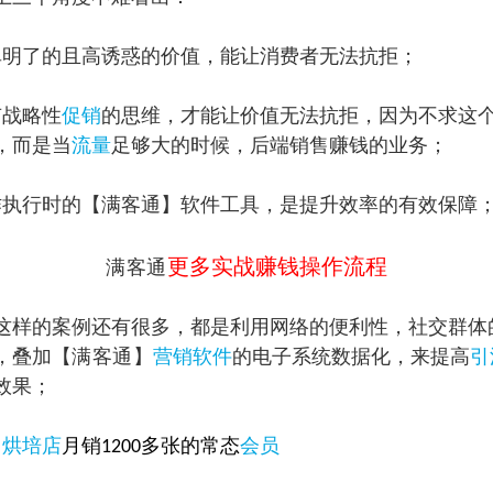
单明了的且高诱惑的价值，能让消费者无法抗拒；
有战略性
促销
的思维，才能让价值无法抗拒，因为不求这
，而是当
流量
足够大的时候，后端销售赚钱的业务；
作执行时的【满客通】软件工具，是提升效率的有效保障
更多实战赚钱操作流程
满客通
这样的案例还有很多，都是利用网络的便利性，社交群体
，叠加【
满客通
】
营销软件
的电子系统数据化，来提高
引
效果；
：
烘培店
月销
多张的常态
会员
1200