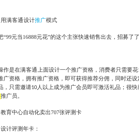
：用
满客通
设计
推广
模式
把“99元当16888元花”的这个主张快速销售出去，招募了
。
操作是在
满客通
上面设计一个推广资格，消费者只需要花
推广资格，拥有推广资格，即可获得推荐分佣，同时还设
品，只需邀请
人以上成为推广会员即可激活礼品；很快
10
推广员。
名
：教育中心自动化卖出707张评测卡
：设计评测年卡：