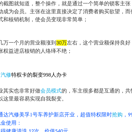
的截图就知道
，整个操作，就是通过一个简单的锁客主张
动成为会员。主张在这里直接决定了消费者购买欲望，而
式和核销机制，使会员变现非常简单；
几万一个月的营业额涨到
万
左右，这个营业额保持良好
30
张权益进店核销的人络绎不绝；
：
汽修
特权卡的裂变998人办卡
业其实也非常好做
会员模式
的，车主很多都是互通的，共
以这里最容易实现自我裂变。
通达汽修美孚1号车养护新店开业，超值特权限时
抢购
，
9
现金使用：
耐得健康清洗
次，价值
元
12
540