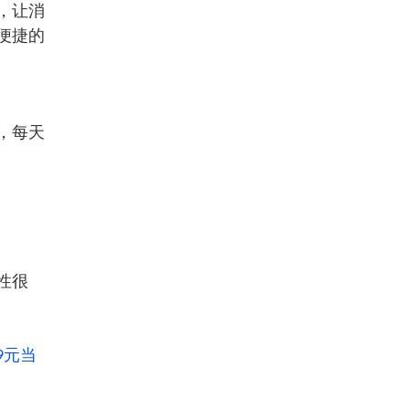
，让消
便捷的
，每天
性很
元当
9