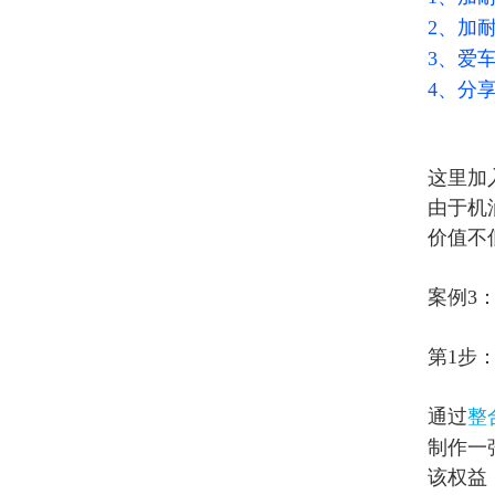
2、加
3、爱
4、分
这里加
由于机
价值不
案例3
第1步
通过
整
制作一
该权益