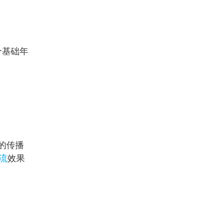
个基础年
；
的传播
流
效果