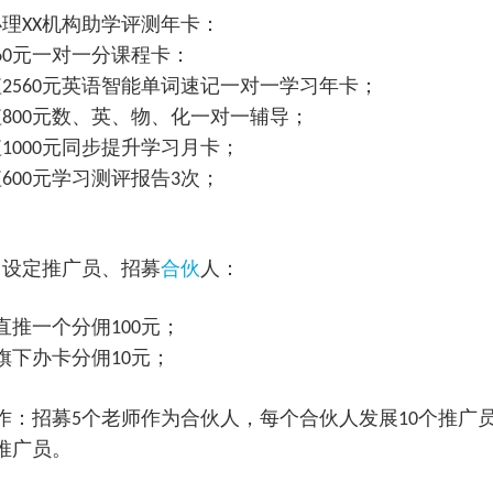
办理
机构助学评测年卡：
XX
元一对一分课程卡：
60
值
元英语智能单词速记一对一学习年卡；
2560
值
元数、英、物、化一对一辅导；
800
值
元同步提升学习月卡；
1000
值
元学习测评报告
次；
600
3
：设定推广员、招募
合伙
人：
直推一个分佣
元；
100
旗下办卡分佣
元；
10
作：招募
个老师作为合伙人，每个合伙人发展
个推广
5
10
推广员。