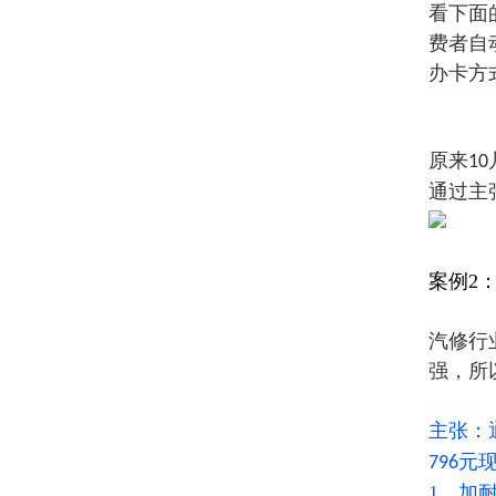
看下面
费者自
办卡方
原来
10
通过主
案例2
汽修行
强，所
主张：
元
796
1、加