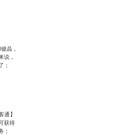
和镀晶，
来说，
了；
客通
】
可获得
务；