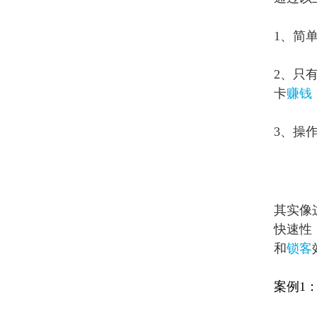
1、简
2、只
卡
赚钱
3、操
其实像
快速性
和
锁客
案例1