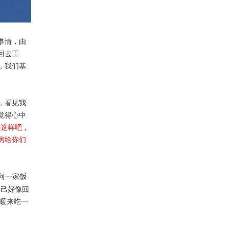
事情，由
回去工
，我们基
，看见我
觉得心中
。这样吧，
房给你们
何一家饭
自己好像回
暖来吃一