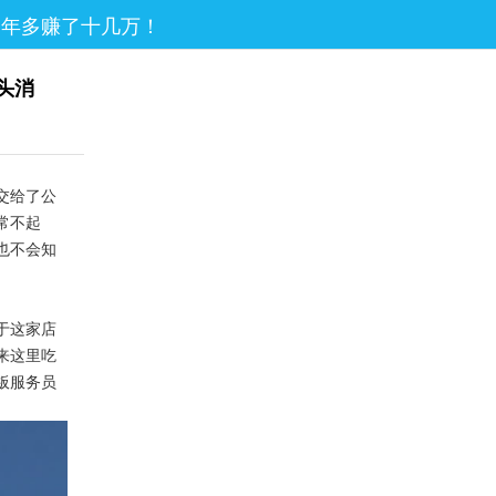
一年多赚了十几万！
头消
交给了公
常不起
也不会知
于这家店
来这里吃
板服务员