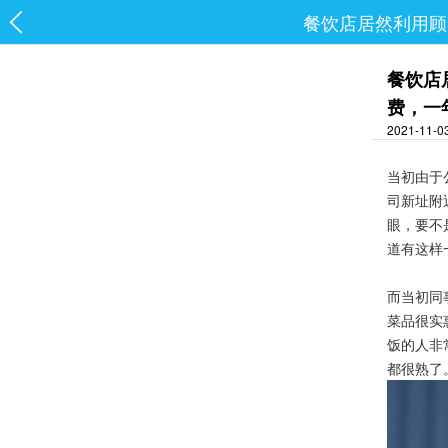
餐饮店居然利用顾
餐饮店
费，一
2021-11-
当初由于
司新址附
眼，要不
道有这样
而当初同
菜品很实
饭的人非
都很熟了