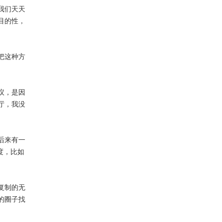
我们天天
目的性，
把这种方
议，是因
厅，我没
后来有一
度，比如
复制的无
的圈子找