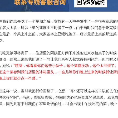
在我们连续去吃了一个星期之后，突然有一天中午发生了一件很有意思的
午客人太多，所以上菜的速度比平时慢了一点，由于当时我们急于吃完饭
在最后一个菜上来之前，大家基本上已经吃饱了，所以最后上桌的那道菜
吃。
们吃完饭即将离开，一位店里的阿姨正好闲下来准备过来收拾桌子的时候
没动，居然上来给我们说了一句让我们所有人都觉得特别诧异、但同时又
，她说：
“哎呀，你看看你们这些小伙子，这个菜都没动，这个太可惜了
把这个菜存到我们店里的冰箱里头，一会儿等你们晚上过来的时候我让厨
晚上你们就少点一个菜。”
~
姨这样一说，当时就把我给雷翻了，心想：“靠
还可以这样的？以前去任
过这样的啊”。当然，震撼归震撼，但同时内心也感觉真的很温暖。感觉
样，因为只有平时我们在家里吃饭的时，
才会出现
中午没吃完的菜，晚上
。