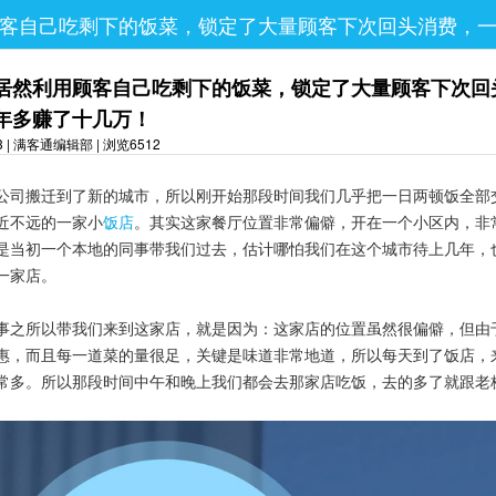
客自己吃剩下的饭菜，锁定了大量顾客下次回头消费，
居然利用顾客自己吃剩下的饭菜，锁定了大量顾客下次回
年多赚了十几万！
03 | 满客通编辑部 | 浏览6512
公司搬迁到了新的城市，所以刚开始那段时间我们几乎把一日两顿饭全部
近不远的一家小
饭店
。其实这
家餐厅位置非常偏僻，开在一个小区内，非
是当初一个本地的同事带我们过去，估计哪怕我们在这个城市待上几年，
一家店。
事之所以带我们来到这家店，就是因为：这家店的位置虽然很偏僻，但由
惠，而且每一道菜的量很足，关键是味道非常地道，所以每天到了饭店，
常多。所以那段时间中午和晚上我们都会去那家店吃饭，去的多了就跟老
。