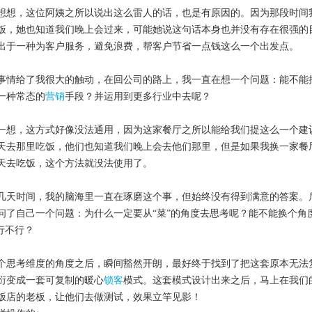
想想，这位阿姨之所以说出这么雷人的话，也是有原因的。因为那段时间
饭，她也知道我们晚上会过来，可能她说这句话本身也并没有存在很强的
出于一种为客户服务，避免浪费，帮客户节省一点钱这么一个出发点。
事情给了我很大的触动，在回公司的路上，我一直在想一个问题：能不能
一种常态的
营销
手段？并运用到更多行业中去呢？
一想，这方式好像没法通用，因为这家餐厅之所以能给我们提这么一个建
天去那里吃饭，他们也知道我们晚上会去他们那里，但是如果我换一家餐
天去吃饭，这个方法就没法使用了。
几天时间，我的脑海里一直在琢磨这个事，但始终没有得到满意的答案。
问了自己一个问题：为什么一定要从“菜”的角度去思考呢？能不能换个角
，行不行？
个思考维度的角度之后，瞬间豁然开朗，最好终于找到了把这套原本无法
衍变成一套可复制的暖心
锁客
模式
。这套模式设计出来之后，马上在我们
饭店的老板，让他们去做测试，效果立竿见影！