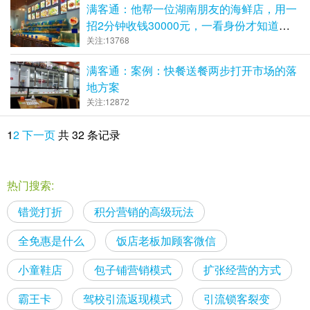
满客通：他帮一位湖南朋友的海鲜店，用一
招2分钟收钱30000元，一看身份才知道，
果然深藏不漏
关注:13768
满客通：案例：快餐送餐两步打开市场的落
地方案
关注:12872
1
2
下一页
共 32 条记录
热门搜索:
错觉打折
积分营销的高级玩法
全免惠是什么
饭店老板加顾客微信
小童鞋店
包子铺营销模式
扩张经营的方式
霸王卡
驾校引流返现模式
引流锁客裂变