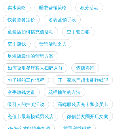
卖水策略
睡衣营销策略
积分活动
快餐套餐定价
名表营销手段
童装店如何搞充值活动
空手套白狼
空手赚钱
营销活动乏力
足浴店最佳的营销方案
如何吸引餐厅客人扫码入群
酒店咨询
包子铺的工作流程
开一家水产超市能挣钱吗
空手赚钱之道
花样抽奖的方法
吸引人的抽奖活动
高端服装店充卡和会员卡
充值卡最新模式男装店
微信朋友圈开店文案
ktv怎么才能拉来客源
前置利益模式