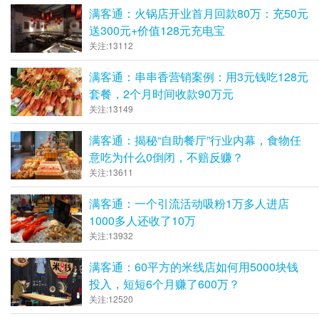
满客通：火锅店开业首月回款80万：充50元
送300元+价值128元充电宝
关注:13112
满客通：串串香营销案例：用3元钱吃128元
套餐，2个月时间收款90万元
关注:13149
满客通：揭秘“自助餐厅”行业内幕，食物任
意吃为什么0倒闭，不赔反赚？
关注:13611
满客通：一个引流活动吸粉1万多人进店
1000多人还收了10万
关注:13932
满客通：60平方的米线店如何用5000块钱
投入，短短6个月赚了600万？
关注:12520