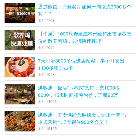
面
通过微信，海鲜餐厅如何一周引流3000多个
客户？
关注:7708
【牛逼】1000只养殖成本已经超出市场零售
价的散养黑鸡，如何快速处理
关注:7092
7天引流3000多位进店顾客，半个月卖出
1400多张会员卡
关注:10934
满客通：饭店“亏本式”营销：充1000得
6000，15天时间扭亏为盈，净赚90万
关注:14003
满客通：夫妻俩经营麻辣烫，运用一套“亏
本式营销”，7天锁住900名会员！
关注:15166