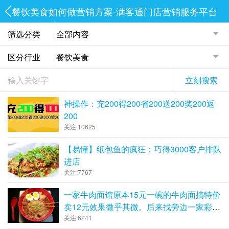
餐饮美食如何做营销方案-满客通门店营销服务平台
筛选分类
区分行业
立刻搜索
神操作：充200得200省200送200奖200返
200
关注:10625
【易懂】纸包鱼的疯狂：巧得3000客户排队
进店
关注:7767
一家牛肉面馆原本15元一碗的牛肉面搞特价
卖12元效果微乎其微。后来找旁边一家彩票
店合作，联名推出一个政策，结果这家牛肉
关注:6241